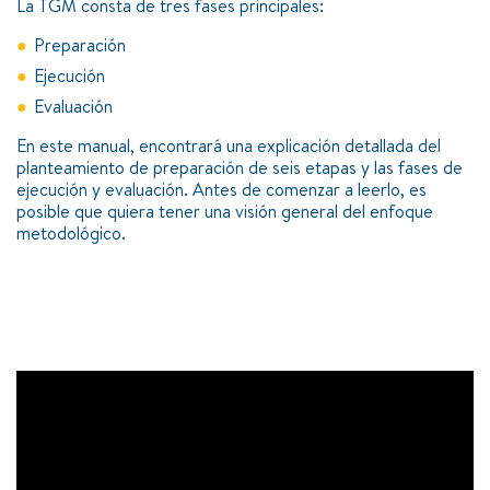
La TGM consta de tres fases principales:
===============
Preparación
Contacto
Aviso legal
Privacy policy
Ejecución
Evaluación
En este manual, encontrará una explicación detallada del
planteamiento de preparación de seis etapas y las fases de
ejecución y evaluación. Antes de comenzar a leerlo, es
posible que quiera tener una visión general del enfoque
metodológico.