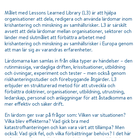
Målet med Lessons Learned Library (L3) är att hjälpa
organisationer att dela, redigera och använda lärdomar inom
krishantering och minskning av samhällsrisker. L3 är särskilt
avsett att dela lärdomar mellan organisationer, sektorer och
länder med slutmålet att förbättra arbetet med
krishantering och minskning av samhällsrisker i Europa genom
att man lär sig av varandras erfarenheter.
Lärdomarna kan samlas in från olika typer av händelser – den
rutinmässiga, vardagliga driften, krissituationer, utbildning
och övningar, experiment och tester – men också genom
riskhanteringsstudier och förebyggande åtgärder. L3
erbjuder en strukturerad metod för att utveckla och
förbättra doktriner, organisationer, utbildning, utrustning,
ledarskap, personal och anläggningar för att åstadkomma en
mer effektiv och säker drift.
En lärdom ger svar på frågor som: Vilken var situationen?
Vilka blev effekterna? Vad gick bra med
katastrofhanteringen och kan vara värt att tillämpa? Men
också: Vad gick fel, och vilka förbättringar behövs? I det här