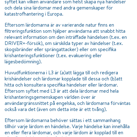
syftet kan vilken användare som helst skapa nya händelser
och dela sina lärdomar med andra gemenskaper för
katastrofhantering i Europa.
Eftersom lärdomarna är av varierande natur finns en
filtreringsfunktion som hjälper användarna att snabbt hitta
relevant information om den inträffade händelsen (t.ex. en
DRIVER+-försök), om särskilda typer av händelser (t.ex.
skogsbränder eller sprängattacker) eller om specifika
krishanteringsfunktioner (t.ex. evakuering eller
lägesbedömning).
Huvudfunktionerna i L3 är (a)att lägga till och redigera
krishändelser och lärdomar kopplade till dessa och (b)att
hitta och konsultera specifika händelser eller lärdomar.
Eftersom syftet med L3 är att dela lärdomar med hela
krishanteringsgemenskapen världen över är
användargränssnittet på engelska, och lärdomarna förväntas
också vara det (även om detta inte är ett tvång).
Eftersom lärdomarna behöver sättas i ett sammanhang
tillhör varje lärdom en händelse. Varje händelse kan innehålla
en eller flera lärdomar, och varje lärdom är kopplad till en